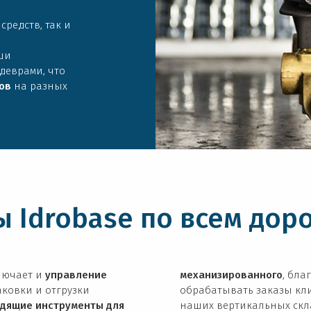
редств, так и
ши
еврами, что
ов
на разных
ы Idrobase по всем дор
лючает и
управление
механизированного
, бла
аковки и отгрузки
обрабатывать заказы кл
дящие инструменты для
наших вертикальных скл