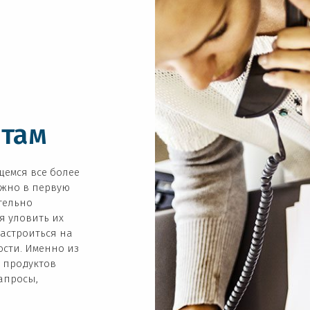
там
щемся все более
жно в первую
тельно
я уловить их
настроиться на
ости. Именно из
 продуктов
апросы,