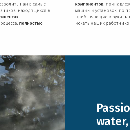
озволить нам в самые
компонентов
, принадлеж
азчиков, находящихся в
машин и установок, по 
тинентах
.
прибывающие в руки наш
процесса,
полностью
искать наших работников
Passio
water,