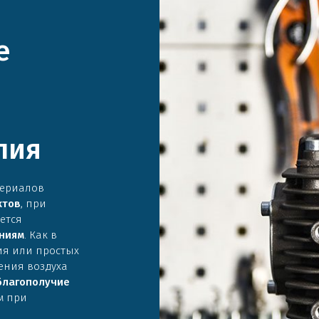
е
лия
териалов
ктов
, при
ется
ниям
. Как в
ия или простых
ения воздуха
благополучие
м при