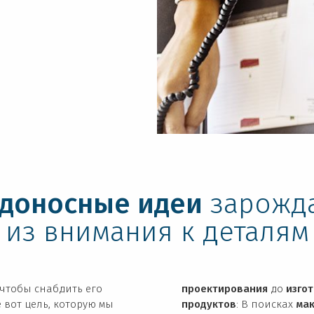
доносные идеи
зарожд
из внимания к деталям
чтобы снабдить его
проектирования
до
изго
 вот цель, которую мы
продуктов
: В поисках
ма