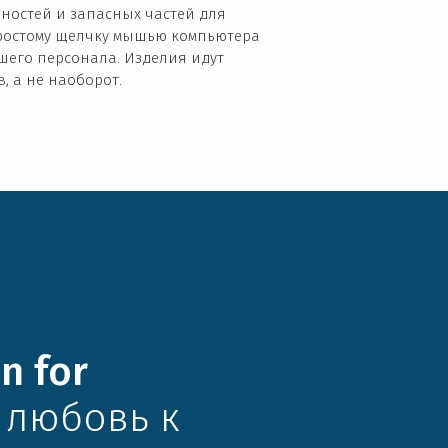
ностей и запасных частей для
простому щелчку мышью компьютера
его персонала. Изделия идут
, а не наоборот.
n for
любовь к