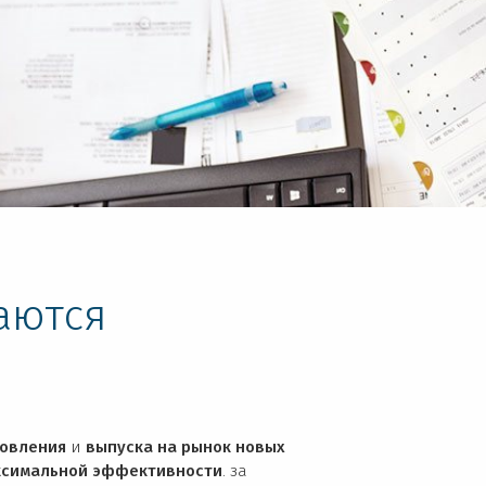
аются
товления
и
выпуска на рынок новых
ксимальной эффективности
. за