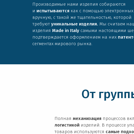
Производимые нами изделия собираются
и
испытываются
как с помощью электронных с
вручную, с такой же тщательностью, которой
требуют
уникальные изделия.
Мы считаем на
изделия
Made in Italy
самыми настоящими шед
подтверждается оформлением на них
патент
сегментах мирового рынка.
От групп
Полная
механизация
процессов вк
логистикой
изделий. В процессе уп
товаров используются
самые подхо