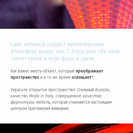
Свет, который создаст неповторимую
атмосферу вокруг вас. С Enjoy your Life ночь
станет яркой в игре форм и света
Как важно иметь объект, который
преображает
пространство
и в то же время
освещает
?
Украсьте открытое пространство! Стильный
дизайн
,
качество
Made in Italy
, совершенное
качество
фурнитуры
. мебель, которая становится настоящим
центром притяжения внимания.