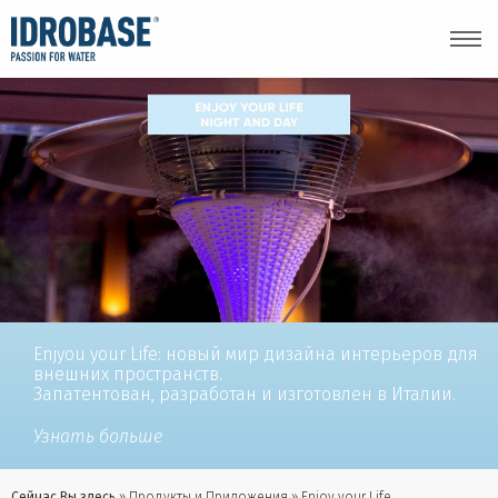
Enjyou your Life: новый мир дизайна интерьеров для
внешних пространств.
Запатентован, разработан и изготовлен в Италии.
Узнать больше
Сейчас Вы здесь
Продукты и Приложения
Enjoy your Life