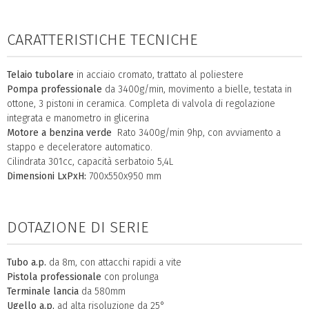
CARATTERISTICHE TECNICHE
Telaio
tubolare
in acciaio cromato, trattato al poliestere
Pompa
professionale
da 3400g/min, movimento a bielle, testata in
ottone, 3 pistoni in ceramica. Completa di valvola di regolazione
integrata e manometro in glicerina
Motore a benzina verde
Rato 3400g/min 9hp, con avviamento a
stappo e deceleratore automatico.
Cilindrata 301cc, capacità serbatoio 5,4L
Dimensioni LxPxH:
700x550x950 mm
DOTAZIONE DI SERIE
Tubo a.p.
da 8m, con attacchi rapidi a vite
Pistola professionale
con prolunga
Terminale lancia
da 580mm
Ugello a.p.
ad alta risoluzione da 25°