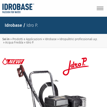
Idrobase
/
Idro P.
Sei in
Prodotti e Applicazioni
Idrobase
Idropulitrici professionali a.p.
Acqua Fredda
Idro P.