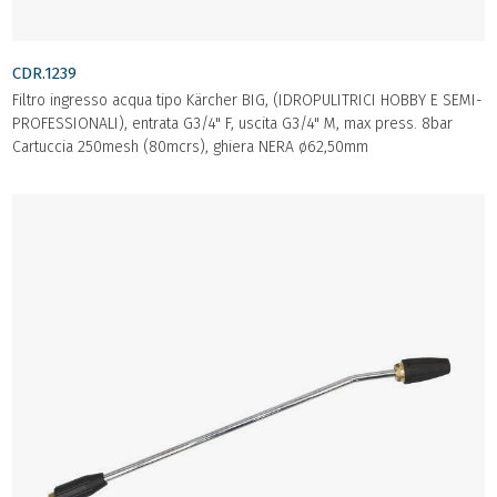
CDR.1239
Filtro ingresso acqua tipo Kärcher BIG, (IDROPULITRICI HOBBY E SEMI-
PROFESSIONALI), entrata G3/4" F, uscita G3/4" M, max press. 8bar
Cartuccia 250mesh (80mcrs), ghiera NERA ø62,50mm